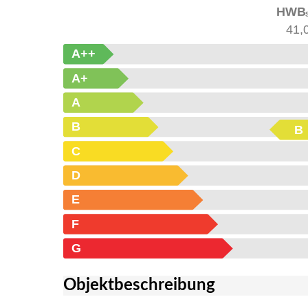
HWB
41,
A++
A+
A
B
B
C
D
E
F
G
Objekt­beschreibung