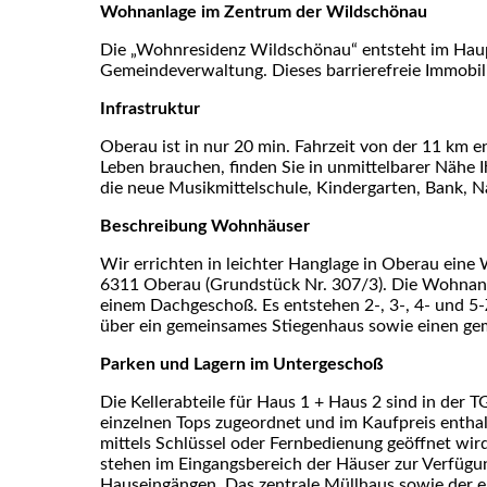
Wohnanlage im Zentrum der Wildschönau
Die „Wohnresidenz Wildschönau“ entsteht im Haupto
Gemeindeverwaltung. Dieses barrierefreie Immobili
Infrastruktur
Oberau ist in nur 20 min. Fahrzeit von der 11 km en
Leben brauchen, finden Sie in unmittelbarer Nähe I
die neue Musikmittelschule, Kindergarten, Bank, N
Beschreibung Wohnhäuser
Wir errichten in leichter Hanglage in Oberau ein
6311 Oberau (Grundstück Nr. 307/3). Die Wohnan
einem Dachgeschoß. Es entstehen 2-, 3-, 4- und 
über ein gemeinsames Stiegenhaus sowie einen ge
Parken und Lagern im Untergeschoß
Die Kellerabteile für Haus 1 + Haus 2 sind in der 
einzelnen Tops zugeordnet und im Kaufpreis enthalt
mittels Schlüssel oder Fernbedienung geöffnet wir
stehen im Eingangsbereich der Häuser zur Verfügun
Hauseingängen. Das zentrale Müllhaus sowie der er