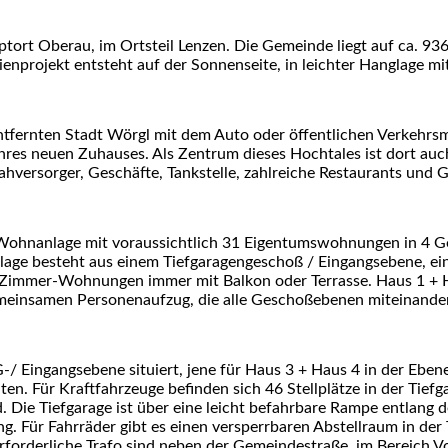
rt Oberau, im Ortsteil Lenzen. Die Gemeinde liegt auf ca. 936 
enprojekt entsteht auf der Sonnenseite, in leichter Hanglage mi
tfernten Stadt Wörgl mit dem Auto oder öffentlichen Verkehrsmitt
hres neuen Zuhauses. Als Zentrum dieses Hochtales ist dort auch
ahversorger, Geschäfte, Tankstelle, zahlreiche Restaurants und 
e Wohnanlage mit voraussichtlich 31 Eigentumswohnungen in 4 G
lage besteht aus einem Tiefgaragengeschoß / Eingangsebene, 
5-Zimmer-Wohnungen immer mit Balkon oder Terrasse. Haus 1 + H
meinsamen Personenaufzug, die alle Geschoßebenen miteinander
TG-/ Eingangsebene situiert, jene für Haus 3 + Haus 4 in der Ebe
en. Für Kraftfahrzeuge befinden sich 46 Stellplätze in der Tiefg
d. Die Tiefgarage ist über eine leicht befahrbare Rampe entlang
g. Für Fahrräder gibt es einen versperrbaren Abstellraum in der
forderliche Trafo sind neben der Gemeindestraße, im Bereich Vo