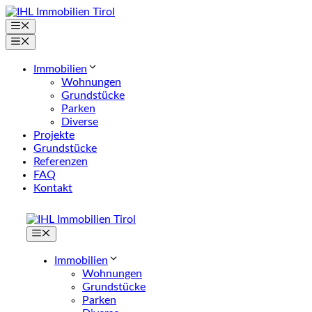
Zum
Inhalt
Menü
springen
Menü
Immobilien
Wohnungen
Grundstücke
Parken
Diverse
Projekte
Grundstücke
Referenzen
FAQ
Kontakt
Menü
Immobilien
Wohnungen
Grundstücke
Parken