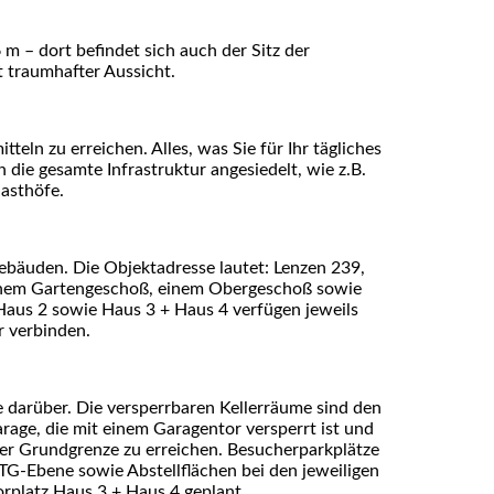
m – dort befindet sich auch der Sitz der
t traumhafter Aussicht.
eln zu erreichen. Alles, was Sie für Ihr tägliches
 die gesamte Infrastruktur angesiedelt, wie z.B.
Gasthöfe.
ebäuden. Die Objektadresse lautet: Lenzen 239,
einem Gartengeschoß, einem Obergeschoß sowie
aus 2 sowie Haus 3 + Haus 4 verfügen jeweils
 verbinden.
ne darüber. Die versperrbaren Kellerräume sind den
arage, die mit einem Garagentor versperrt ist und
 der Grundgrenze zu erreichen. Besucherparkplätze
 TG-Ebene sowie Abstellflächen bei den jeweiligen
rplatz Haus 3 + Haus 4 geplant.