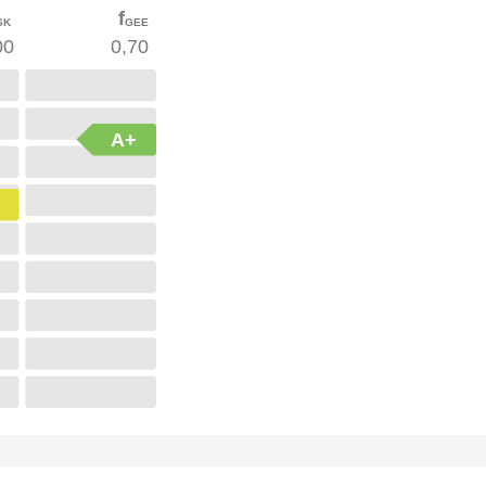
f
SK
GEE
00
0,70
A+