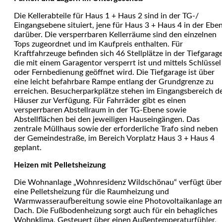
Die Kellerabteile für Haus 1 + Haus 2 sind in der TG-/
Eingangsebene situiert, jene für Haus 3 + Haus 4 in der Ebe
darüber. Die versperrbaren Kellerräume sind den einzelnen
Tops zugeordnet und im Kaufpreis enthalten. Für
Kraftfahrzeuge befinden sich 46 Stellplätze in der Tiefgarage
die mit einem Garagentor versperrt ist und mittels Schlüssel
oder Fernbedienung geöffnet wird. Die Tiefgarage ist über
eine leicht befahrbare Rampe entlang der Grundgrenze zu
erreichen. Besucherparkplätze stehen im Eingangsbereich d
Häuser zur Verfügung. Für Fahrräder gibt es einen
versperrbaren Abstellraum in der TG-Ebene sowie
Abstellflächen bei den jeweiligen Hauseingängen. Das
zentrale Müllhaus sowie der erforderliche Trafo sind neben
der Gemeindestraße, im Bereich Vorplatz Haus 3 + Haus 4
geplant.
Heizen mit
Pelletsheizung
Die Wohnanlage „Wohnresidenz Wildschönau“ verfügt über
eine Pelletsheizung für die Raumheizung und
Warmwasseraufbereitung sowie eine Photovoltaikanlage a
Dach. Die Fußbodenheizung sorgt auch für ein behagliches
Wohnklima. Gesteuert über einen Außentemperaturfühler,