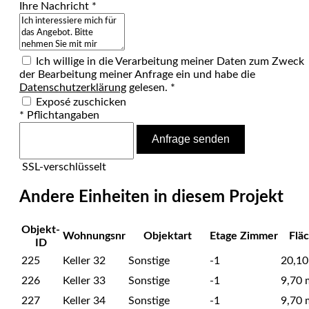
Ihre Nachricht *
Ich willige in die Verarbeitung meiner Daten zum Zweck
der Bearbeitung meiner Anfrage ein und habe die
Datenschutzerklärung
gelesen. *
Exposé zuschicken
* Pflichtangaben
Anfrage senden
SSL-verschlüsselt
Andere Einheiten in diesem Projekt
Objekt-
Wohnungsnr
Objektart
Etage
Zimmer
Flä
ID
225
Keller 32
Sonstige
-1
20,10
226
Keller 33
Sonstige
-1
9,70 
227
Keller 34
Sonstige
-1
9,70 