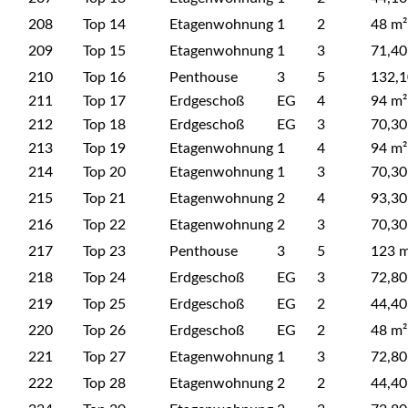
208
Top 14
Etagenwohnung
1
2
48 m²
209
Top 15
Etagenwohnung
1
3
71,40
210
Top 16
Penthouse
3
5
132,1
211
Top 17
Erdgeschoß
EG
4
94 m²
212
Top 18
Erdgeschoß
EG
3
70,30
213
Top 19
Etagenwohnung
1
4
94 m²
214
Top 20
Etagenwohnung
1
3
70,30
215
Top 21
Etagenwohnung
2
4
93,30
216
Top 22
Etagenwohnung
2
3
70,30
217
Top 23
Penthouse
3
5
123 m
218
Top 24
Erdgeschoß
EG
3
72,80
219
Top 25
Erdgeschoß
EG
2
44,40
220
Top 26
Erdgeschoß
EG
2
48 m²
221
Top 27
Etagenwohnung
1
3
72,80
222
Top 28
Etagenwohnung
2
2
44,40