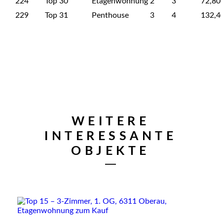
224
Top 30
Etagenwohnung
2
3
72,80
229
Top 31
Penthouse
3
4
132,4
WEITERE
INTERESSANTE
verfügbar
OBJEKTE