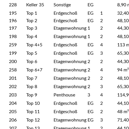
228
Keller 35
Sonstige
EG
8,90 
195
Top 1
Erdgeschoß
EG
1
32,40
196
Top 2
Erdgeschoß
EG
2
48,10
197
Top 3
Etagenwohnung
1
2
44,30
198
Top 4
Etagenwohnung
1
2
48,10
259
Top 4+5
Erdgeschoß
EG
4
113 m
199
Top 5
Erdgeschoß
EG
3
65,30
200
Top 6
Etagenwohnung
2
2
44,30
258
Top 6+7
Etagenwohnung
2
4
94 m²
201
Top 7
Etagenwohnung
2
2
48,10
202
Top 8
Etagenwohnung
2
3
65,30
203
Top 9
Penthouse
3
4
114,9
204
Top 10
Erdgeschoß
EG
2
44,10
205
Top 11
Erdgeschoß
EG
2
48 m²
206
Top 12
Etagenwohnung
EG
3
71,40
207
Top 13
Etagenwohnung
1
2
44,10