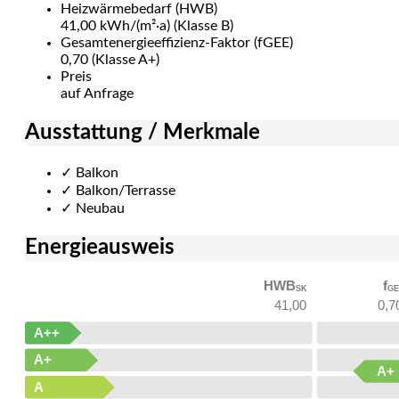
Heizwärmebedarf (HWB)
41,00 kWh/(m²·a) (Klasse B)
Gesamtenergie­effizienz-Faktor (fGEE)
0,70 (Klasse A+)
Preis
auf Anfrage
Ausstattung / Merkmale
✓
Balkon
✓
Balkon/Terrasse
✓
Neubau
Energieausweis
HWB
f
SK
GE
41,00
0,7
A++
A+
A+
A