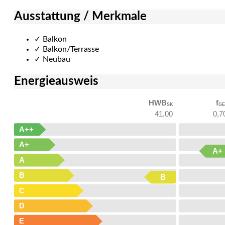
Ausstattung / Merkmale
✓
Balkon
✓
Balkon/Terrasse
✓
Neubau
Energieausweis
HWB
f
SK
GE
41,00
0,7
A++
A+
A+
A
B
B
C
D
E