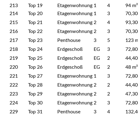
213
Top 19
Etagenwohnung
1
4
94 m²
214
Top 20
Etagenwohnung
1
3
70,30
215
Top 21
Etagenwohnung
2
4
93,30
216
Top 22
Etagenwohnung
2
3
70,30
217
Top 23
Penthouse
3
5
123 m
218
Top 24
Erdgeschoß
EG
3
72,80
219
Top 25
Erdgeschoß
EG
2
44,40
220
Top 26
Erdgeschoß
EG
2
48 m²
221
Top 27
Etagenwohnung
1
3
72,80
222
Top 28
Etagenwohnung
2
2
44,40
223
Top 29
Etagenwohnung
2
2
47,30
224
Top 30
Etagenwohnung
2
3
72,80
229
Top 31
Penthouse
3
4
132,4