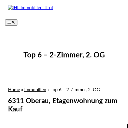
Zum
Inhalt
springen
Menü
Top 6 – 2-Zimmer, 2. OG
Home
»
Immobilien
»
Top 6 – 2-Zimmer, 2. OG
6311 Oberau, Etagenwohnung zum
Kauf