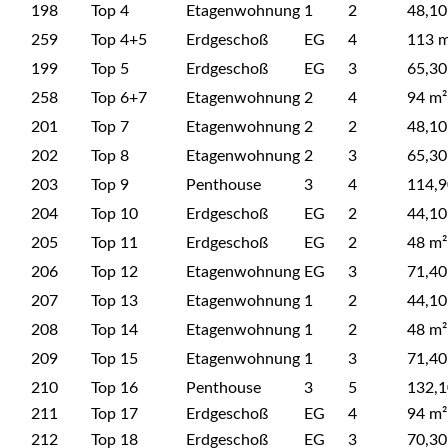
198
Top 4
Etagenwohnung
1
2
48,10
259
Top 4+5
Erdgeschoß
EG
4
113 m
199
Top 5
Erdgeschoß
EG
3
65,30
258
Top 6+7
Etagenwohnung
2
4
94 m²
201
Top 7
Etagenwohnung
2
2
48,10
202
Top 8
Etagenwohnung
2
3
65,30
203
Top 9
Penthouse
3
4
114,9
204
Top 10
Erdgeschoß
EG
2
44,10
205
Top 11
Erdgeschoß
EG
2
48 m²
206
Top 12
Etagenwohnung
EG
3
71,40
207
Top 13
Etagenwohnung
1
2
44,10
208
Top 14
Etagenwohnung
1
2
48 m²
209
Top 15
Etagenwohnung
1
3
71,40
210
Top 16
Penthouse
3
5
132,1
211
Top 17
Erdgeschoß
EG
4
94 m²
212
Top 18
Erdgeschoß
EG
3
70,30