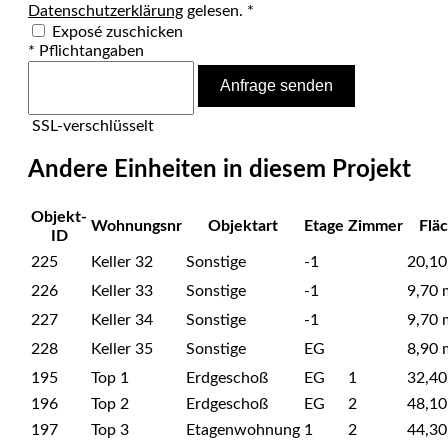
Datenschutzerklärung
gelesen. *
Exposé zuschicken
* Pflichtangaben
Anfrage senden
SSL-verschlüsselt
Andere Einheiten in diesem Projekt
Objekt-
Wohnungsnr
Objektart
Etage
Zimmer
Flä
ID
225
Keller 32
Sonstige
-1
20,10
226
Keller 33
Sonstige
-1
9,70 
227
Keller 34
Sonstige
-1
9,70 
228
Keller 35
Sonstige
EG
8,90 
195
Top 1
Erdgeschoß
EG
1
32,40
196
Top 2
Erdgeschoß
EG
2
48,10
197
Top 3
Etagenwohnung
1
2
44,30