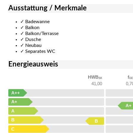
Ausstattung / Merkmale
✓
Badewanne
✓
Balkon
✓
Balkon/Terrasse
✓
Dusche
✓
Neubau
✓
Separates WC
Energieausweis
HWB
f
SK
GE
41,00
0,7
A++
A+
A+
A
B
B
C