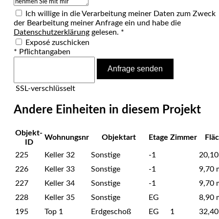
Ich willige in die Verarbeitung meiner Daten zum Zweck
der Bearbeitung meiner Anfrage ein und habe die
Datenschutzerklärung
gelesen. *
Exposé zuschicken
* Pflichtangaben
Anfrage senden
SSL-verschlüsselt
Andere Einheiten in diesem Projekt
Objekt-
Wohnungsnr
Objektart
Etage
Zimmer
Flä
ID
225
Keller 32
Sonstige
-1
20,10
226
Keller 33
Sonstige
-1
9,70 
227
Keller 34
Sonstige
-1
9,70 
228
Keller 35
Sonstige
EG
8,90 
195
Top 1
Erdgeschoß
EG
1
32,40