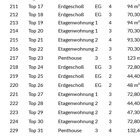
211
Top 17
Erdgeschoß
EG
4
94 m²
212
Top 18
Erdgeschoß
EG
3
70,30
213
Top 19
Etagenwohnung
1
4
94 m²
214
Top 20
Etagenwohnung
1
3
70,30
215
Top 21
Etagenwohnung
2
4
93,30
216
Top 22
Etagenwohnung
2
3
70,30
217
Top 23
Penthouse
3
5
123 m
218
Top 24
Erdgeschoß
EG
3
72,80
219
Top 25
Erdgeschoß
EG
2
44,40
220
Top 26
Erdgeschoß
EG
2
48 m²
221
Top 27
Etagenwohnung
1
3
72,80
222
Top 28
Etagenwohnung
2
2
44,40
223
Top 29
Etagenwohnung
2
2
47,30
224
Top 30
Etagenwohnung
2
3
72,80
229
Top 31
Penthouse
3
4
132,4