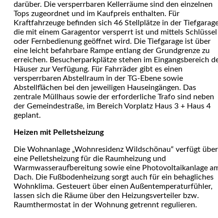
darüber. Die versperrbaren Kellerräume sind den einzelnen
Tops zugeordnet und im Kaufpreis enthalten. Für
Kraftfahrzeuge befinden sich 46 Stellplätze in der Tiefgarage
die mit einem Garagentor versperrt ist und mittels Schlüssel
oder Fernbedienung geöffnet wird. Die Tiefgarage ist über
eine leicht befahrbare Rampe entlang der Grundgrenze zu
erreichen. Besucherparkplätze stehen im Eingangsbereich d
Häuser zur Verfügung. Für Fahrräder gibt es einen
versperrbaren Abstellraum in der TG-Ebene sowie
Abstellflächen bei den jeweiligen Hauseingängen. Das
zentrale Müllhaus sowie der erforderliche Trafo sind neben
der Gemeindestraße, im Bereich Vorplatz Haus 3 + Haus 4
geplant.
Heizen mit
Pelletsheizung
Die Wohnanlage „Wohnresidenz Wildschönau“ verfügt über
eine Pelletsheizung für die Raumheizung und
Warmwasseraufbereitung sowie eine Photovoltaikanlage a
Dach. Die Fußbodenheizung sorgt auch für ein behagliches
Wohnklima. Gesteuert über einen Außentemperaturfühler,
lassen sich die Räume über den Heizungsverteiler bzw.
Raumthermostat in der Wohnung getrennt regulieren.