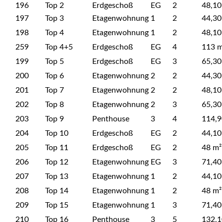
196
Top 2
Erdgeschoß
EG
2
48,10
197
Top 3
Etagenwohnung
1
2
44,30
198
Top 4
Etagenwohnung
1
2
48,10
259
Top 4+5
Erdgeschoß
EG
4
113 m
199
Top 5
Erdgeschoß
EG
3
65,30
200
Top 6
Etagenwohnung
2
2
44,30
201
Top 7
Etagenwohnung
2
2
48,10
202
Top 8
Etagenwohnung
2
3
65,30
203
Top 9
Penthouse
3
4
114,9
204
Top 10
Erdgeschoß
EG
2
44,10
205
Top 11
Erdgeschoß
EG
2
48 m²
206
Top 12
Etagenwohnung
EG
3
71,40
207
Top 13
Etagenwohnung
1
2
44,10
208
Top 14
Etagenwohnung
1
2
48 m²
209
Top 15
Etagenwohnung
1
3
71,40
210
Top 16
Penthouse
3
5
132,1