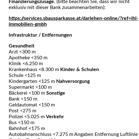
Finanzierungszusage
. (bitte beachten Sie, dass wir nicht
exklusiv mit dieser Bank zusammenarbeiten):
https://services.sbausparkasse.at/darlehen-online/?ref=ihl-
immobilien-gmbh
Infrastruktur / Entfernungen
Gesundheit
Arzt <300 m
Apotheke <350 m
Klinik <6.250 m
Krankenhaus <8.300 m
Kinder & Schulen
Schule <125 m
Kindergarten <125 m
Nahversorgung
Supermarkt <100 m
Bäckerei <100 m
Sonstige
Bank <150 m
Geldautomat <150 m
Post <275 m
Polizei <5.025 m
Verkehr
Bus <150 m
Bahnhof <175 m
Autobahnanschluss <7.275 m Angaben Entfernung Luftlinie 