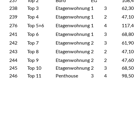
237
Top 2
Büro
EG
108,4
238
Top 3
Etagenwohnung
1
3
62,30
239
Top 4
Etagenwohnung
1
2
47,10
276
Top 5+6
Etagenwohnung
1
4
117,4
241
Top 6
Etagenwohnung
1
3
68,80
242
Top 7
Etagenwohnung
2
3
61,90
243
Top 8
Etagenwohnung
2
2
47,10
244
Top 9
Etagenwohnung
2
2
47,60
245
Top 10
Etagenwohnung
2
3
68,50
246
Top 11
Penthouse
3
4
98,50