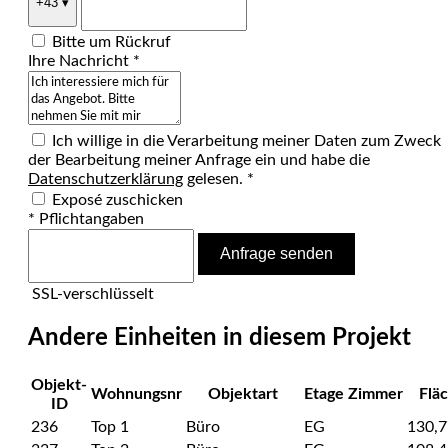
+43
▾
Bitte um Rückruf
Ihre Nachricht *
Ich willige in die Verarbeitung meiner Daten zum Zweck
der Bearbeitung meiner Anfrage ein und habe die
Datenschutzerklärung
gelesen. *
Exposé zuschicken
* Pflichtangaben
Anfrage senden
SSL-verschlüsselt
Andere Einheiten in diesem Projekt
Objekt-
Wohnungsnr
Objektart
Etage
Zimmer
Flä
ID
236
Top 1
Büro
EG
130,7